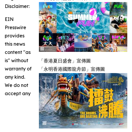
Disclaimer:
EIN
Presswire
provides
this news
content "as
is" without
「香港夏日盛會」宣傳圖
warranty of
「永明香港國際龍舟節」宣傳圖
any kind.
We do not
accept any