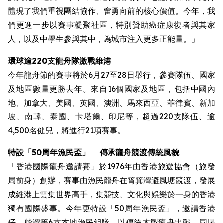
體現了我們重視團結協作、奮勇向前的核心價值。今年，我
們更進一步以賽事凝聚社區，特別贊助癌症康復者與其家
人，以及中學生參與其中，為城市注入更多正能量。」
環球逾220支龍舟隊激戰維港
今年龍舟節的賽事將於6月27至28日舉行，參賽隊伍、國家
及地區數量更勝去年。來自16個國家及地區，包括中國內
地、加拿大、美國、英國、澳洲、馬來西亞、菲律賓、新加
坡、南韓、泰國、卡塔爾、印尼等，超過220支隊伍、逾
4,500名健兒，將進行21項賽事。
特設
「50周年漁民盃」
傳承龍舟競渡傳統風貌
「香港國際龍舟邀請賽」於1976年由香港旅遊協會（旅發
局前身）創辦，賽事由漁民龍舟在筲箕灣避風塘競渡，發展
成維港上雲集世界高手，集競技、文化與娛樂於一身的香港
獨有國際盛事。今年更特設「50周年漁民盃」，邀請香港
仔、柴灣等6支本地漁民組隊，以傳統木製龍舟出戰。同場