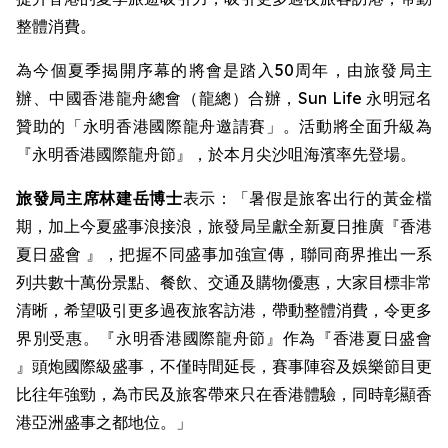
整體消費。
為今個夏季揭開序幕的將會是踏入50周年，由旅發局主
辦、中國香港龍舟總會（龍總）合辦，Sun Life 永明冠名
贊助的「永明香港國際龍舟邀請賽」。活動將全面升級為
『永明香港國際龍舟節』，於本月尖沙咀海濱率先登場。
旅發局主席林建岳博士
表示：「暑假是旅客出行的黃金檔
期，加上今夏盛事浪接浪，旅發局呈獻全新夏日推廣『香港
夏日盛會 』，把握不同盛事加強宣傳，聯同商界推出一系
列共數十萬份景點、餐飲、交通及購物優惠，大家目標非常
清晰，希望吸引更多過夜旅客訪港，帶動整體消費，令更多
界別受惠。『永明香港國際龍舟節』作為『香港夏日盛會
』頭炮國際級盛事，不僅時間延長，賽事陣容及娛樂節目更
比往年強勁，為市民及旅客帶來只在香港體驗，同時彰顯香
港亞洲盛事之都地位。」