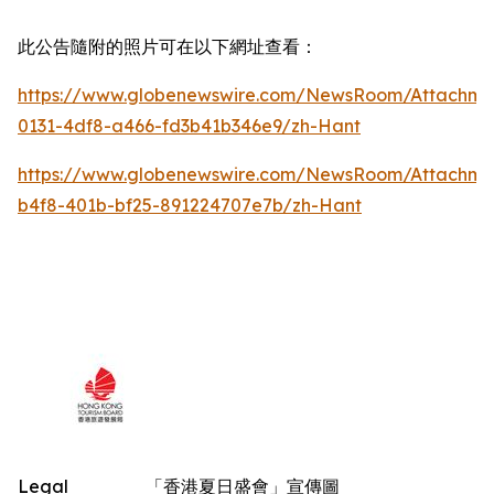
此公告隨附的照片可在以下網址查看：
https://www.globenewswire.com/NewsRoom/Attachm
0131-4df8-a466-fd3b41b346e9/zh-Hant
https://www.globenewswire.com/NewsRoom/Attachm
b4f8-401b-bf25-891224707e7b/zh-Hant
Legal
「香港夏日盛會」宣傳圖