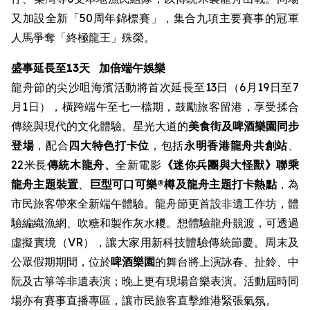
又加設全新「50周年錦標賽」，集合九項主要賽事的冠軍
人馬爭奪「終極龍王」殊榮。
盛事延長至13天
加倍端午娛樂
龍舟節的尖沙咀海濱活動將首次延長至13日（6月19日至7
月1日），橫跨端午至七一檔期，鼓勵旅客留港，享受揉合
傳統與現代的文化體驗。星光大道的
美食街
及啤酒樂園同步
登場
，配合
四大特色打卡位
，包括
永明香港龍舟共創站
、
22米長
傳統木龍舟、
全新電影
《迷你兵團與大怪獸》聯乘
龍舟主題裝置
、
巨型可口可樂®樽及龍舟主題打卡熱點
，為
市民旅客帶來全新端午體驗。龍舟節更首設非遺工作坊，體
驗編織漁網、吹糖和製作灰水糭。想體驗龍舟競渡，可透過
虛擬實境（VR），讓大家用新科技體驗傳統節慶。周末及
公眾假期期間，位於
啤酒樂園
的舞台將上演詠春、扯鈴、中
阮及古箏等非遺表演；晚上更有現場音樂表演。活動屆時同
場亦有賽事直播專區，讓市民旅客直擊維港緊張氣氛。