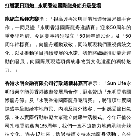
打響夏日頭炮
永明香港國際龍舟節升級登場
龍總主席鍾志樂
指：「很高興再次與香港旅遊發展局攜手合
作，一同見證『永明香港國際龍舟邀請賽』迎來50周年的
重要里程碑。今屆賽事特別設立『50周年漁民盃』及『50
周年錦標賽』，向龍舟運動致敬，同時展現我們重視傳統文
化，以及推動項目持續發展的承諾。我們將繼續推動龍舟運
動的發展，向國際展現這項傳統非物質文化遺產的獨特魅
力。」
香港永明金融有限公司行政總裁林嘉言
表示：「Sun Life永
明很榮幸能與香港旅遊發展局合作，冠名贊助『永明香港國
際龍舟節』及『永明香港國際龍舟邀請賽』，將這項年度國
際盛事呈獻給本地市民、內地及海外旅客，一起感受節日氣
氛，並以實際行動鼓勵大眾建立健康生活模式。今年正值公
司扎根香港邁向135周年，我們一直不遺餘力地傳承龍舟競
技文化。過去17年來，透過持續支持本地龍舟活動，充分