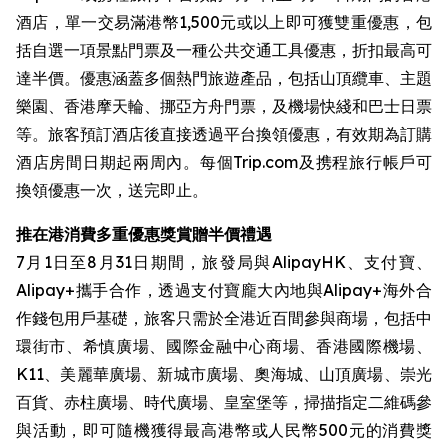
酒店，單一交易滿港幣1,500元或以上即可獲雙重優惠，包
括自選一項景點門票及一種公共交通工具優惠，折扣最高可
達半價。優惠涵蓋多個熱門旅遊產品，包括山頂纜車、主題
樂園、香港摩天輪、挪亞方舟門票，及機場快綫和巴士日票
等。旅客預訂酒店後直接透過平台換領優惠，有效期為訂購
酒店房間日期起兩周內。每個Trip.com及携程旅行帳戶可
換領優惠一次，送完即止。
推在港消費多重優惠獎賞贈半價禮遇
7月1日至8月31日期間，旅發局與AlipayHK、支付寶、
Alipay+攜手合作，透過支付寶龐大內地與Alipay+海外合
作錢包用戶基礎，旅客只需於全港近百間參與商場，包括中
環街市、希慎廣場、國際金融中心商場、香港國際機場、
K11、美麗華廣場、新城市廣場、奧海城、山頂廣場、崇光
百貨、赤柱廣場、時代廣場、皇室堡等，掃描指定二維碼參
與活動，即可隨機獲得最高港幣或人民幣500元的消費獎