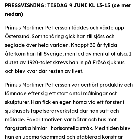
PRESSVISNING: TISDAG 9 JUNI KL 13-15 (se mer
nedan)
Primus Mortimer Pettersson föddes och växte upp i
Östersund. Som tonåring gick han till sjöss och
seglade över hela världen. Knappt 30 år fyllda
återkom han till Sverige, men led av mental ohälsa. I
slutet av 1920-talet skrevs han in på Frösö sjukhus
och blev kvar där resten av livet.
Primus Mortimer Pettersson var oerhört produktiv och
lämnade efter sig ett stort antal målningar och
skulpturer. Han fick en egen hörna vid ett fönster i
sjukhusets tapetserarverkstad där han satt och
målade. Favoritmotiven var båtar och hus mot
färgstarka himlar i horisontella stråk. Med tiden blev
han en uppmärksammad och etablerad konstnär