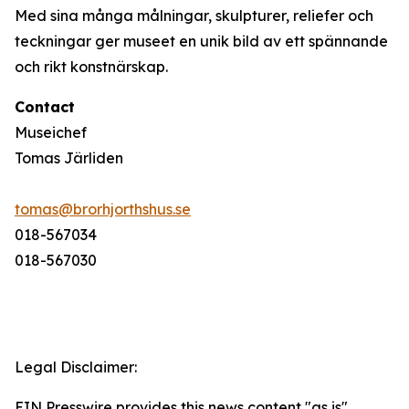
Med sina många målningar, skulpturer, reliefer och
teckningar ger museet en unik bild av ett spännande
och rikt konstnärskap.
Contact
Museichef
Tomas Järliden
tomas@brorhjorthshus.se
018-567034
018-567030
Legal Disclaimer:
EIN Presswire provides this news content "as is"