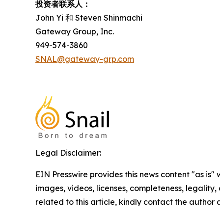
投资者联系人：
John Yi 和 Steven Shinmachi
Gateway Group, Inc.
949-574-3860
SNAL@gateway-grp.com
Legal Disclaimer:
EIN Presswire provides this news content "as is" 
images, videos, licenses, completeness, legality, o
related to this article, kindly contact the author