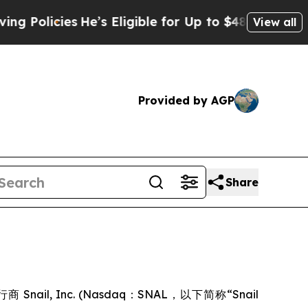
cies
He’s Eligible for Up to $480,000 After Bein
View all
Provided by AGP
Share
图
ail, Inc. (Nasdaq：SNAL，以下简称“Snail