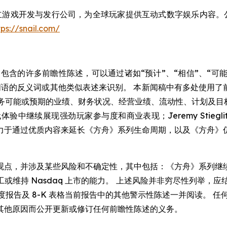
一家全球领先的独立游戏开发与发行公司，为全球玩家提供互动式数字娱乐
tps://snail.com/
的许多前瞻性陈述，可以通过诸如“预计”、“相信”、“可能”、
词语的反义词或其他类似表述来识别。 本新闻稿中有多处使用了前
 业务可能或预期的业绩、财务状况、经营业绩、流动性、计划及目标
中继续展现强劲玩家参与度和商业表现；Jeremy Stiegl
力于通过优质内容来延长《方舟》系列生命周期，以及《方舟》
观点，并涉及某些风险和不确定性，其中包括：《方舟》系列继
持 Nasdaq 上市的能力。 上述风险并非穷尽性列举，应结合
Q 表格季度报告及 8-K 表格当前报告中的其他警示性陈述一并阅读
其他原因而公开更新或修订任何前瞻性陈述的义务。