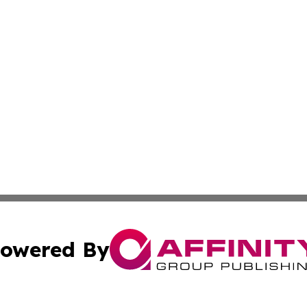
owered By
ubmit Press Release
Terms & Conditions
Copyright/DMCA