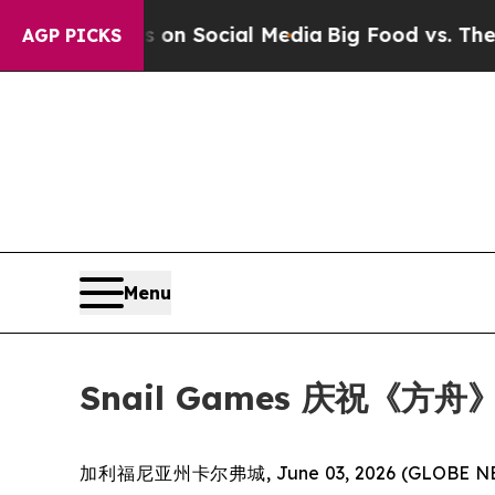
essages on Social Media
Big Food vs. The People. 
AGP PICKS
Menu
Snail Games 庆祝《
加利福尼亚州卡尔弗城, June 03, 2026 (GLOBE